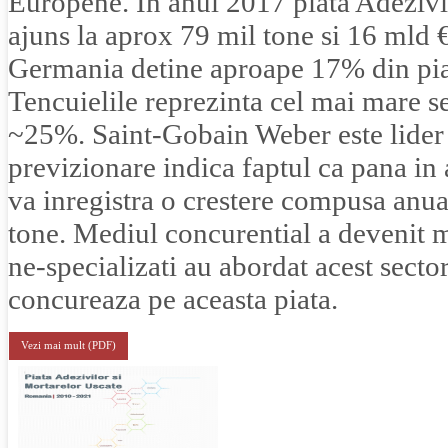
Europene. In anul 2017 piata Adezivil
ajuns la aprox 79 mil tone si 16 mld 
Germania detine aproape 17% din pia
Tencuielile reprezinta cel mai mare s
~25%. Saint-Gobain Weber este lider 
previzionare indica faptul ca pana in
va inregistra o crestere compusa an
tone. Mediul concurential a devenit ma
ne-specializati au abordat acest secto
concureaza pe aceasta piata.
Vezi mai mult (PDF)